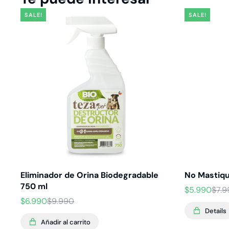
SALE!
SALE!
Eliminador de Orina Biodegradable
No Mastiqu
750 ml
$
5.990
$
7.
$
6.990
$
9.990
Details
Añadir al carrito