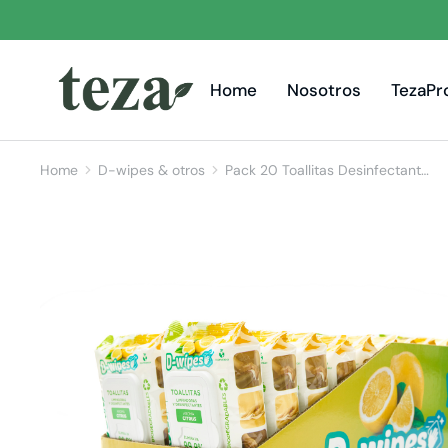
Home
Nosotros
TezaPr
Home
D-wipes & otros
Pack 20 Toallitas Desinfectant…
You are here: