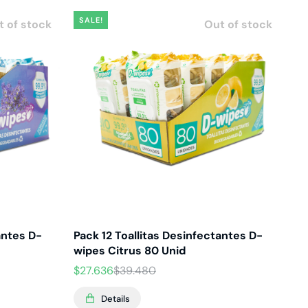
SALE!
t of stock
Out of stock
antes D-
Pack 12 Toallitas Desinfectantes D-
Pa
wipes Citrus 80 Unid
Te
$
27.636
$
39.480
$
3
Details