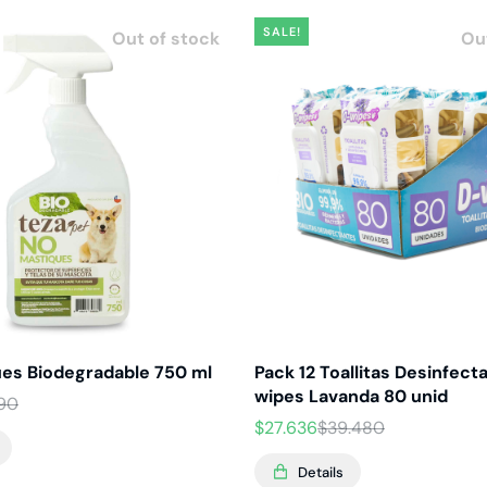
SALE!
Out of stock
Ou
es Biodegradable 750 ml
Pack 12 Toallitas Desinfect
wipes Lavanda 80 unid
990
$
27.636
$
39.480
Details