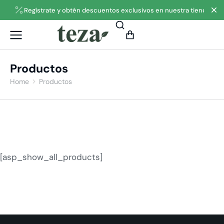
Regístrate y obtén descuentos exclusivos en nuestra tienda
Productos
Home
Productos
You are here:
[asp_show_all_products]