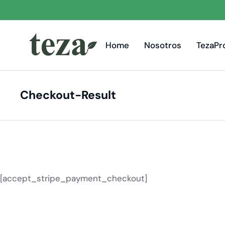
Home
Nosotros
TezaPr
Checkout-Result
You are here:
[accept_stripe_payment_checkout]