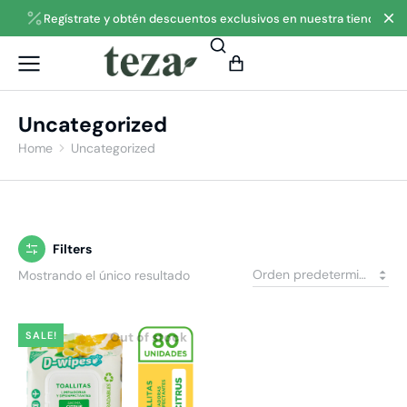
Regístrate y obtén descuentos exclusivos en nuestra tienda
Uncategorized
Home
Uncategorized
You are here:
Filters
Mostrando el único resultado
SALE!
Out of stock